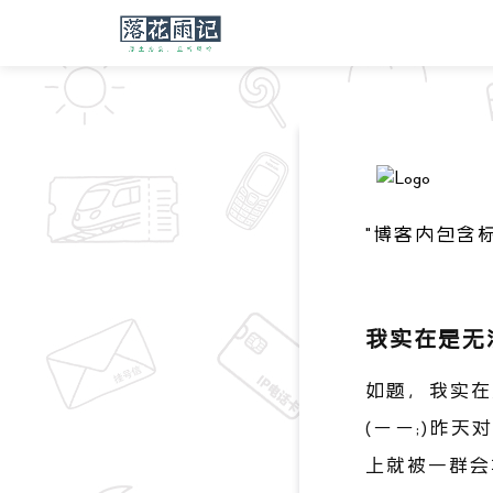
"博客内包含
我实在是无
如题，我实在
(ーー;)昨
上就被一群会车