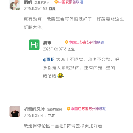
雨帆
中国安徽省联通
沉睡的旅人
2025-11-06 01:53
回复
真有劲啊，我要是会写代码就好了，好羡慕能这么
折腾大佬。
夏末
中国江苏省苏州市联通
博主
2025-11-06 07:16
回复
@雨帆
大晚上不睡觉，我也不会整，好
多都是人家站扒的，还有的是ai整的，
哈哈哈
祈雪听风吟
中国江苏省苏州市移动
活跃的居民
2025-11-05 14:12
回复
我觉得评论区一言把[]符号去掉更加好看