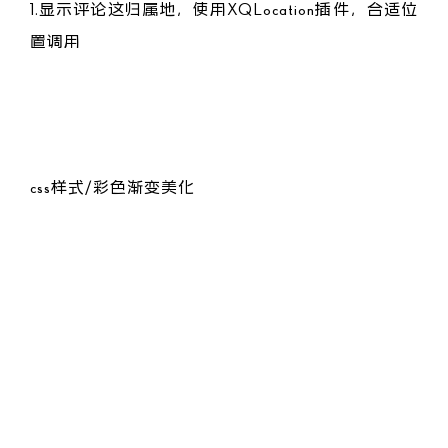
1.显示评论这归属地，使用XQLocation插件，合适位
置调用
<?php XQLocation_Plugin::render($comments->ip); ?>
css样式/彩色渐变美化
/* IP归属地样式 */

.comment-location {

    font-size: 12px;

    font-weight: bold;

    background: linear-gradient(45deg, #f093fb, #f5576c, #
    background-size: 400% 400%;

    -webkit-background-clip: text;

    background-clip: text;

    -webkit-text-fill-color: transparent;

    animation: gradient-shift 4s ease infinite;
