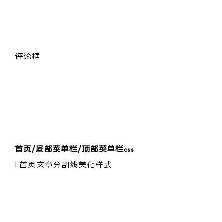
    }

});

</script>
评论框
<!-- 修改评论输入框的div，添加data-placeholder和rich-editor-hit
<div id="rich-editor" contenteditable="true" class="rich-editor
首页/底部菜单栏/顶部菜单栏css
1.首页文章分割线美化样式
.post {

    border-bottom: none !important;

    position: relative;
