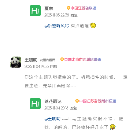
夏末
中国江苏省联通
博主
2025-11-05 22:38
回复
@祈雪听风吟
有点道理
王叨叨
中国北京市西城区联通
沉睡的居民
2025-11-04 19:53
回复
你这个主题功能挺全的了。折腾插件的时候，一定
要注意，先禁用再删除……
落花雨记
中国江苏省苏州市联通
博主
2025-11-04 20:16
回复
@王叨叨
oneblog主题确实很不错，推
荐，哈哈哈，已经搞坏好几次了