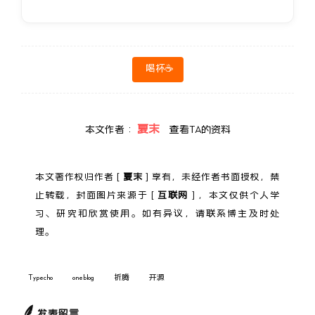
喝杯☕
夏末
本文作者：
查看TA的资料
本文著作权归作者 [
夏末
] 享有，未经作者书面授权，禁
止转载，封面图片来源于 [
互联网
] ，本文仅供个人学
习、研究和欣赏使用。如有异议，请联系博主及时处
理。
Typecho
oneblog
折腾
开源
发表留言