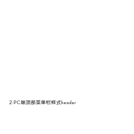
.post:hover::after {

    opacity: 1;

    font-size: 22px;

    letter-spacing: 8px;

    /* 悬停时渐变更明显 */

    background: linear-gradient(90deg, #8b7355, #d4c5b9, #
    -webkit-background-clip: text;

    -webkit-text-fill-color: transparent;

    background-clip: text;

}

.post:last-child::after {

    display: none;

}
2.PC端顶部菜单栏样式header
/* PC端导航栏样式 */

.pc-header {
