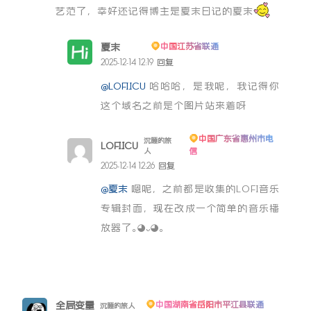
艺范了，幸好还记得博主是夏末日记的夏末
夏末
中国江苏省联通
博主
2025-12-14 12:19
回复
@LOFI.ICU
哈哈哈，是我呢，我记得你
这个域名之前是个图片站来着呀
中国广东省惠州市电
沉睡的旅
LOFI.ICU
信
人
2025-12-14 12:26
回复
@夏末
嗯呢，之前都是收集的LOFI音乐
专辑封面，现在改成一个简单的音乐播
放器了｡◕ᴗ◕｡
全局变量
中国湖南省岳阳市平江县联通
沉睡的旅人