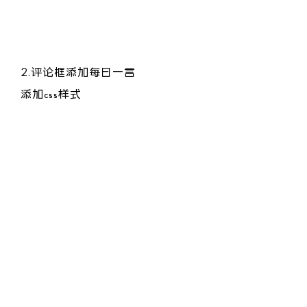
    margin-left: 8px;

2.评论框添加每日一言
添加css样式
/* 富文本编辑器一言占位符样式 */

.rich-editor-hitokoto[contenteditable="true"]:empty:before {

    content: attr(data-placeholder);

    color: #aaa;

    font-style: italic;

    pointer-events: none;

    display: block;

}

.rich-editor-hitokoto[contenteditable="true"]:focus:before {

    color: #ccc;
