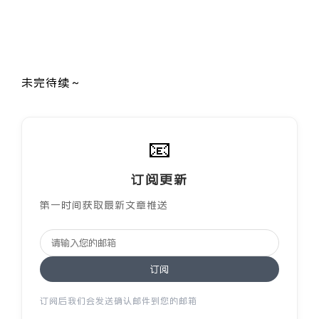
.night .nav-menu a {

    color: #e0e0e0;

未完待续～
📧
订阅更新
第一时间获取最新文章推送
订阅
订阅后我们会发送确认邮件到您的邮箱