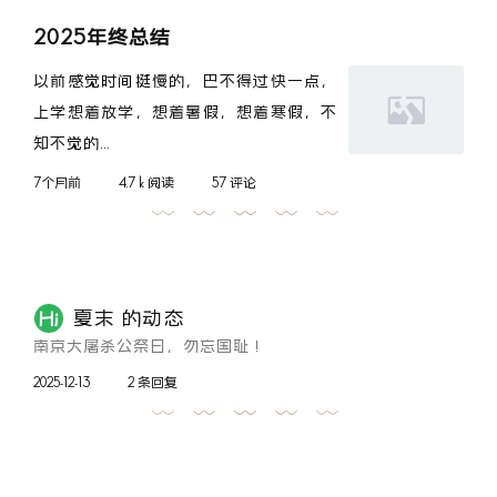
2025年终总结
以前感觉时间挺慢的，巴不得过快一点，
上学想着放学，想着暑假，想着寒假，不
知不觉的...
7个月前
4.7 k 阅读
57 评论
夏末 的动态
南京大屠杀公祭日，勿忘国耻！
2025-12-13
2 条回复