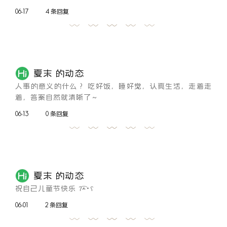
06-17
4 条回复
夏末 的动态
人事的意义的什么？ 吃好饭，睡好觉，认真生活，走着走
着，答案自然就清晰了～
06-13
0 条回复
夏末 的动态
祝自己儿童节快乐 ʔ•̫͡•ʕ
06-01
2 条回复